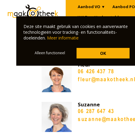
Aanbod VO
▼
Aanbod PO
W&T
Veelgestelde vrage
Deze site maakt gebruik van cookies en aanverwante
technologieën voor tracking- en functionaliteits-
Maakotheek
doeleinden.
Meer informatie
Onze schooladviseurs:
Alleen functioneel
OK
Fleur
Suzanne