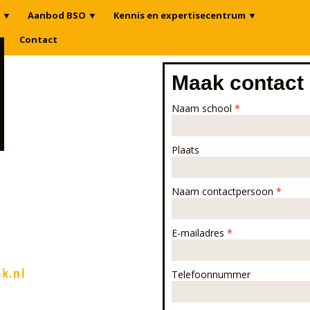
▼
Aanbod BSO
▼
Kennis en expertisecentrum
▼
n
Contact
Maak contact
Naam school
*
Plaats
Naam contactpersoon
*
E-mailadres
*
Telefoonnummer