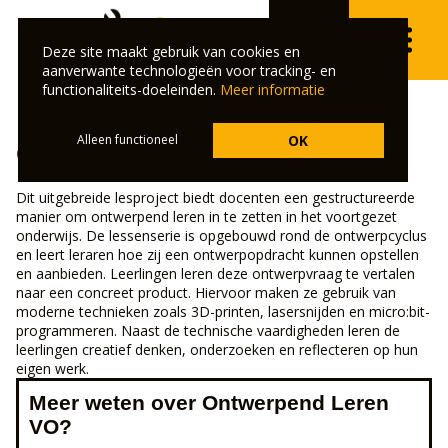
VO
Deze site maakt gebruik van cookies en
⌄
aanverwante technologieën voor tracking- en
functionaliteits-doeleinden.
Meer informatie
Alleen functioneel
OK
Ontwerpend Leren
Dit uitgebreide lesproject biedt docenten een gestructureerde
manier om ontwerpend leren in te zetten in het voortgezet
onderwijs. De lessenserie is opgebouwd rond de ontwerpcyclus
en leert leraren hoe zij een ontwerpopdracht kunnen opstellen
en aanbieden. Leerlingen leren deze ontwerpvraag te vertalen
naar een concreet product. Hiervoor maken ze gebruik van
moderne technieken zoals 3D-printen, lasersnijden en micro:bit-
programmeren. Naast de technische vaardigheden leren de
leerlingen creatief denken, onderzoeken en reflecteren op hun
eigen werk.
Meer weten over Ontwerpend Leren
VO?