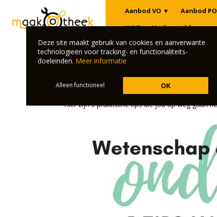
Aanbod VO
▼
Aanbod PO
W&T
Veelgestelde vrage
Deze site maakt gebruik van cookies en aanverwante
Klik hier om terug te gaan naar het overz
technologieën voor tracking- en functionaliteits-
doeleinden.
Meer informatie
W&T onderwijs: 5 praktische
Alleen functioneel
OK
Wil jij ook het liefst vandaag nog aan de slag m
Hier zijn 5 praktische tips die jou op weg gaan he