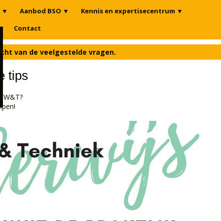
▼
Aanbod BSO
▼
Kennis en expertisecentrum
▼
n
Contact
icht van de veelgestelde vragen.
 tips
et W&T?
lpen!