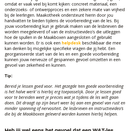
omdat er vaak veel bij komt kijken: concreet materiaal, een
onderzoeks- of ontwerpproces en een zekere mate van vrijheid
bij de leerlingen. Maakotheek ondersteunt hierin door jou
handvatten te bieden tijdens de voorbereiding van de les. Bij
jouw voorbereiding kun je gebruik maken van de lesbrieven die
worden meegeleverd of van de instructievideo’s die uitleggen
hoe de spullen in de Maakboxen aangesloten of gebruikt
kunnen worden. Er is ook een
helpdesk
beschikbaar die mee
kan denken bij mogelijke specifieke vragen die jij hebt. Een
georganiseerde start van de les en een goede voorbereiding
kunnen jouw nerveuze of gespannen gevoel omzetten in een
gevoel van zekerheid en kunnen.
Tip:
Bereid je lessen goed voor. Het gezegde ‘een goede voorbereiding
is het halve werk’ is hierbij erg toepasselijk. Door je lessen goed
voor te bereiden weet je precies wat je tijdens de les wilt gaan
doen. Dit draagt op zijn beurt weer bij aan een gevoel van rust en
minder spanning of nervositeit. De lesbrieven en instructievideo’s
die bij de Maakboxen geleverd worden kunnen hierbij helpen.
Heb jij wel eens het gevoel dat een W&T-les