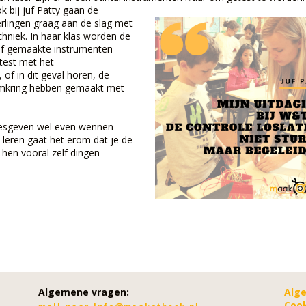
k bij juf Patty gaan de
erlingen graag aan de slag met
chniek. In haar klas worden de
lf gemaakte instrumenten
test met het
of in dit geval horen, de
oomkring hebben gemaakt met
 lesgeven wel even wennen
leren gaat het erom dat je de
t hen vooral zelf dingen
Algemene vragen:
Alg
Cook