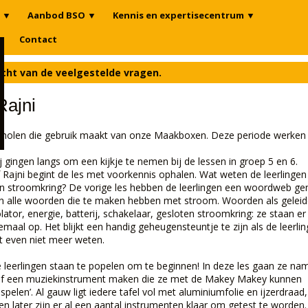
▼
Aanbod BSO
▼
Kennis en expertisecentrum
▼
n
Contact
icht van de veelgestelde vragen.
Rajni
scholen die gebruik maakt van onze Maakboxen. Deze periode werken 
j gingen langs om een kijkje te nemen bij de lessen in groep 5 en 6.
f Rajni begint de les met voorkennis ophalen. Wat weten de leerlingen
n stroomkring? De vorige les hebben de leerlingen een woordweb g
n alle woorden die te maken hebben met stroom. Woorden als geleid
olator, energie, batterij, schakelaar, gesloten stroomkring: ze staan er
lemaal op. Het blijkt een handig geheugensteuntje te zijn als de leerli
t even niet meer weten.
 leerlingen staan te popelen om te beginnen! In deze les gaan ze nam
lf een muziekinstrument maken die ze met de Makey Makey kunnen
espelen’. Al gauw ligt iedere tafel vol met aluminiumfolie en ijzerdraad
en later zijn er al een aantal instrumenten klaar om getest te worden.