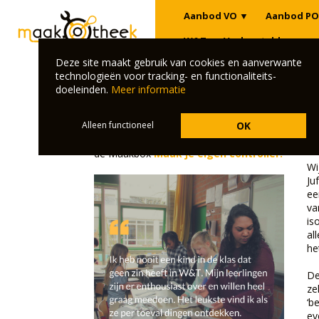
Aanbod VO
▼
Aanbod PO
W&T
Veelgestelde vrage
Deze site maakt gebruik van cookies en aanverwante
Klik hier om terug te gaan naar het overz
technologieën voor tracking- en functionaliteits-
doeleinden.
Meer informatie
De klas van juf Patty en juf 
Alleen functioneel
OK
CBS Het Middelpunt in Hoogvliet is één van de 
de Maakbox
Maak je eigen controller.
Wi
Ju
ee
va
is
al
he
De
ze
‘b
ev