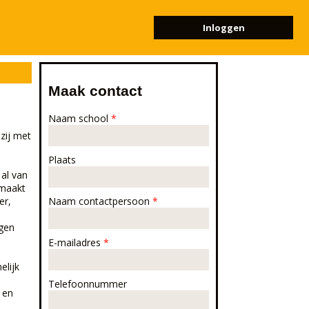
Inloggen
Maak contact
Naam school
*
zij met
Plaats
 al van
emaakt
er,
Naam contactpersoon
*
ngen
E-mailadres
*
elijk
Telefoonnummer
, en