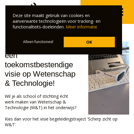
Deze site maakt gebruik van cookies en
aanverwante technologieën voor tracking- en
functionaliteits-doeleinden.
Meer informatie
Alleen functioneel
OK
Samen bouwen aan
een
toekomstbestendige
visie op Wetenschap
& Technologie!
Wil je als school of stichting écht
werk maken van Wetenschap &
Technologie (W&T) in het onderwijs?
Kies dan voor het visie begeleidingstraject ‘Scherp zicht op
W&T’.