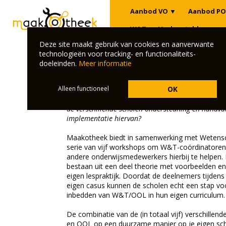
Aanbod VO
▼
Aanbod PO
W&T
Veelgestelde vrage
Deze site maakt gebruik van cookies en aanverwante
technologieën voor tracking- en functionaliteits-
Verdiepingscursus "W&T i
doeleinden.
Meer informatie
school"
Alleen functioneel
OK
Wil je binnen de stichting werk maken van de in
de verschillende scholen ondersteuning en handvat
implementatie hiervan?
Maakotheek biedt in samenwerking met Wetens
serie van vijf workshops om W&T-coördinatoren,
andere onderwijsmedewerkers hierbij te helpen. 
bestaan uit een deel theorie met voorbeelden en
eigen lespraktijk. Doordat de deelnemers tijden
eigen casus kunnen de scholen echt een stap vo
inbedden van W&T/OOL in hun eigen curriculum.
De combinatie van de (in totaal vijf) verschill
en OOL op een duurzame manier op je eigen sc