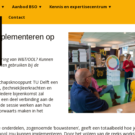
▼
Aanbod BSO
▼
Kennis en expertisecentrum
▼
n
Contact
mplementeren op
voering van W&T/OOL? Kunnen
ten gebruiken bij de
chapsknooppunt TU Delft een
 (techniek)leerkrachten en
Iedere bijeenkomst zal
 een deel verbinding aan de
s de sessie werken aan hun
orwaarts maken in het
ende onderdelen, zogenoemde ‘bouwstenen’, geeft een totaalbeeld hoe
hool zou kunnen implementeren. Door het volgen van de reeks work