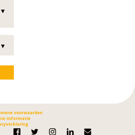
▼
▼
emene voorwaarden
ie-informatie
acyverklaring