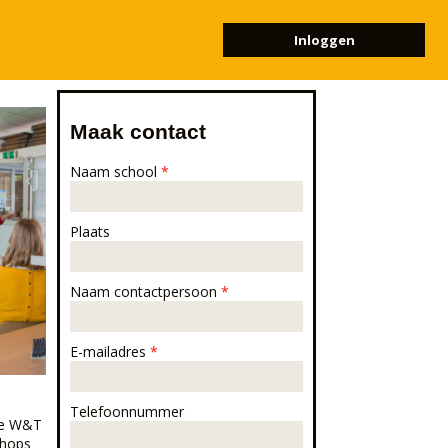
Inloggen
Maak contact
Naam school
*
Plaats
Naam contactpersoon
*
E-mailadres
*
Telefoonnummer
 je W&T
shops