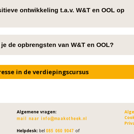
itieve ontwikkeling t.a.v. W&T en OOL op
et je de opbrengsten van W&T en OOL?
resse in de verdiepingscursus
Algemene vragen:
Alg
Cook
Priv
Helpdesk:
bel
of