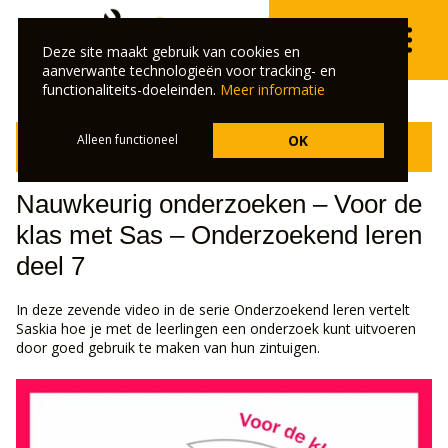
Deze site maakt gebruik van cookies en
aanverwante technologieën voor tracking- en
functionaliteits-doeleinden.
Meer informatie
Klik hier om terug te gaan naar het overzicht van de
Alleen functioneel
OK
veelgestelde vragen.
Nauwkeurig onderzoeken – Voor de
klas met Sas – Onderzoekend leren
deel 7
In deze zevende video in de serie Onderzoekend leren vertelt
Saskia hoe je met de leerlingen een onderzoek kunt uitvoeren
door goed gebruik te maken van hun zintuigen.